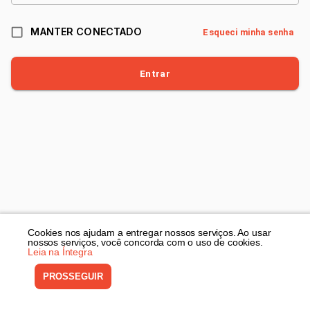
MANTER CONECTADO
Esqueci minha senha
Entrar
Cookies nos ajudam a entregar nossos serviços. Ao usar
nossos serviços, você concorda com o uso de cookies.
Leia na Íntegra
©
ABAPAI
2026
Política de Privacidade
PROSSEGUIR
Termos de Uso
DESENVOLVIDO POR
Netshow.me